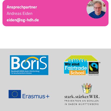
Ansprechpartner
Andreas Eiden
eiden@sg-hdh.de