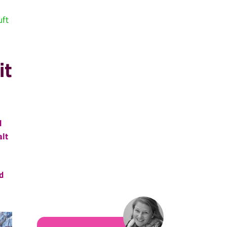
uft
it
d
alt
d