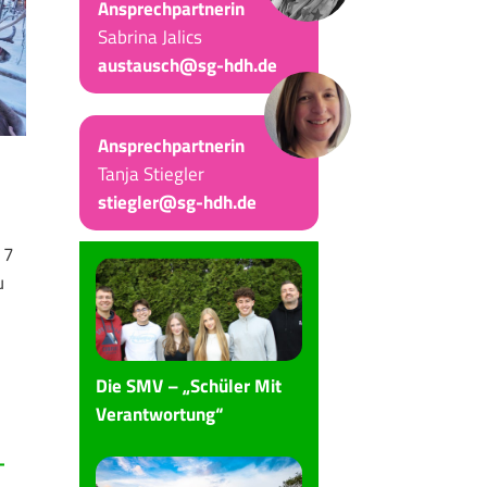
Ansprechpartnerin
Sabrina Jalics
austausch@sg-hdh.de
Ansprechpartnerin
u
Tanja Stiegler
stiegler@sg-hdh.de
e 7
u
Die SMV – „Schüler Mit
Verantwortung“
-