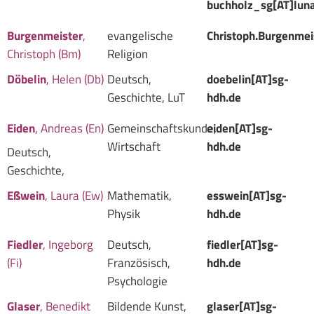
buchholz_sg[AT]luna
Burgenmeister
,
evangelische
Christoph.Burgenmei
Christoph (Bm)
Religion
Döbelin
, Helen (Db)
Deutsch,
doebelin[AT]sg-
Geschichte, LuT
hdh.de
Eiden
, Andreas (En)
Gemeinschaftskunde,
eiden[AT]sg-
Wirtschaft
hdh.de
Deutsch,
Geschichte,
Eßwein
, Laura (Ew)
Mathematik,
esswein[AT]sg-
Physik
hdh.de
Fiedler
, Ingeborg
Deutsch,
fiedler[AT]sg-
(Fi)
Französisch,
hdh.de
Psychologie
Glaser
, Benedikt
Bildende Kunst,
glaser[AT]sg-