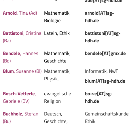
ade[AT]sg-hdh.de
Arnold
, Tina (Ad)
Mathematik,
arnold[AT]sg-
Biologie
hdh.de
Battistoni
, Cristina
Latein, Ethik
battistoni[AT]sg-
(Ba)
hdh.de
Bendele
, Hannes
Mathematik,
bendele[AT]gmx.de
(Bd)
Geschichte
Blum
, Susanne (Bl)
Mathematik,
Informatik, NwT
Physik,
blum[AT]sg-hdh.de
Bosch-Vetterle
,
evangelische
bo-ve[AT]sg-
Gabriele (BV)
Religion
hdh.de
Buchholz
, Stefan
Deutsch,
Gemeinschaftskunde,
(Bu)
Geschichte,
Ethik