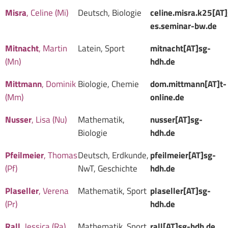
Misra
, Celine (Mi)
Deutsch, Biologie
celine.misra.k25[AT
es.seminar-bw.de
Mitnacht
, Martin
Latein, Sport
mitnacht[AT]sg-
(Mn)
hdh.de
Mittmann
, Dominik
Biologie, Chemie
dom.mittmann[AT]t-
(Mm)
online.de
Nusser
, Lisa (Nu)
Mathematik,
nusser[AT]sg-
Biologie
hdh.de
Pfeilmeier
, Thomas
Deutsch, Erdkunde,
pfeilmeier[AT]sg-
(Pf)
NwT, Geschichte
hdh.de
Plaseller
, Verena
Mathematik, Sport
plaseller[AT]sg-
(Pr)
hdh.de
Rall
, Jessica (Ra)
Mathematik, Sport
rall[AT]sg-hdh.de