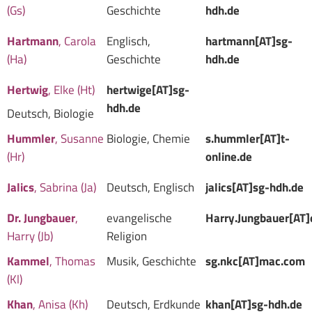
(Gs)
Geschichte
hdh.de
Hartmann
, Carola
Englisch,
hartmann[AT]sg-
(Ha)
Geschichte
hdh.de
Hertwig
, Elke (Ht)
hertwige[AT]sg-
hdh.de
Deutsch, Biologie
Hummler
, Susanne
Biologie, Chemie
s.hummler[AT]t-
(Hr)
online.de
Jalics
, Sabrina (Ja)
Deutsch, Englisch
jalics[AT]sg-hdh.de
Dr. Jungbauer
,
evangelische
Harry.Jungbauer[AT]
Harry (Jb)
Religion
Kammel
, Thomas
Musik, Geschichte
sg.nkc[AT]mac.com
(Kl)
Khan
, Anisa (Kh)
Deutsch, Erdkunde
khan[AT]sg-hdh.de