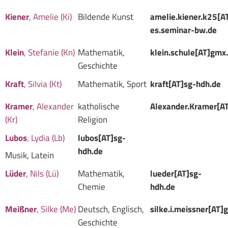
Kiener
, Amelie (Ki)
Bildende Kunst
amelie.kiener.k25[
es.seminar-bw.de
Klein
, Stefanie (Kn)
Mathematik,
klein.schule[AT]gmx
Geschichte
Kraft
, Silvia (Kt)
Mathematik, Sport
kraft[AT]sg-hdh.de
Kramer
, Alexander
katholische
Alexander.Kramer[AT
(Kr)
Religion
Lubos
, Lydia (Lb)
lubos[AT]sg-
hdh.de
Musik, Latein
Lüder
, Nils (Lü)
Mathematik,
lueder[AT]sg-
Chemie
hdh.de
Meißner
, Silke (Me)
Deutsch, Englisch,
silke.i.meissner[AT]
Geschichte