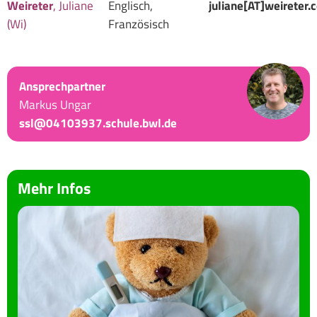
Weireter
, Juliane
Englisch,
juliane[AT]weireter.
(Wi)
Französisch
Ansprechpartner
Markus Ungar
ssl@04103937.schule.bwl.de
Mehr Infos