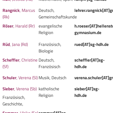
Rangnick
, Marcus
Deutsch,
lehrer.rangnick[AT]
(Rk)
Gemeinschaftskunde
Röser
, Harald (Rr)
evangelische
h.roeser[AT]hellenst
Religion
gymnasium.de
Rüd
, Jana (Rd)
Französisch,
rued[AT]sg-hdh.de
Biologie
Scheffler
, Christine
Deutsch,
scheffler[AT]sg-
(Sf)
Französisch
hdh.de
Schuler
, Verena (Sl)
Musik, Deutsch
verena.schuler[AT]g
Sieber
, Verena (Sb)
katholische
sieber[AT]sg-
Religion
hdh.de
Französisch,
Geschichte,
Sommer
, Ulrike (So)
sommer[AT]sg-