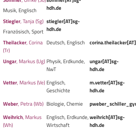
hdh.de
Musik, Englisch
Stiegler
, Tanja (Sg)
stiegler[AT]sg-
hdh.de
Französisch, Sport
Theilacker
, Corina
Deutsch, Englisch
corina.theilacker[AT
(Tr)
Ungar
, Markus (Ug)
Physik, Erdkunde,
ungar[AT]sg-
NwT
hdh.de
Vetter
, Markus (Ve)
Englisch,
m.vetter[AT]sg-
Geschichte
hdh.de
Weber
, Petra (Wb)
Biologie, Chemie
pweber_schiller_g
Weihrich
, Markus
Englisch, Erdkunde,
weihrich[AT]sg-
(Wh)
Wirtschaft
hdh.de