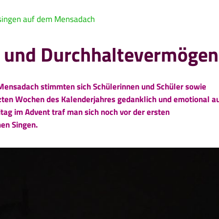
singen auf dem Mensadach
t und Durchhaltevermögen
Mensadach stimmten sich Schülerinnen und Schüler sowie
tzten Wochen des Kalenderjahres gedanklich und emotional a
itag im Advent traf man sich noch vor der ersten
en Singen.