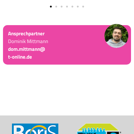
Ansprechpartner
Dominik Mittmann
dom.mittmann@
t-online.de