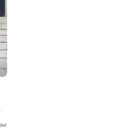
.
our