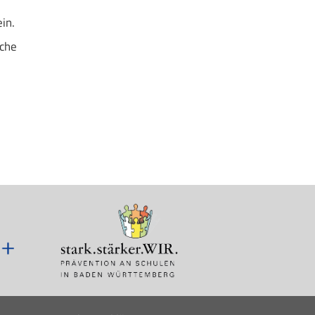
in.
sche