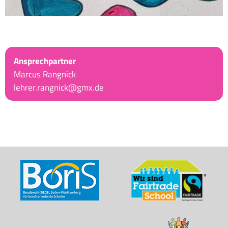
Ansprechpartner
Marcus Rangnick
lehrer.rangnick@gmx.de